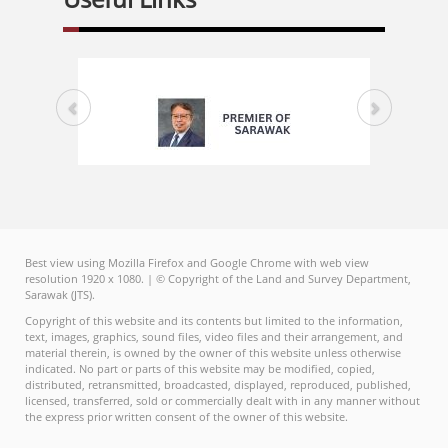
oleh Encik Jefferydin bin Ismail, juga dari JTS Miri,
Kampung, JKK Kampung dan pemilik tanah telah
sebagai pengiktirafan terhadap semangat
diberi penerangan mengenai tujuan pengambilan
kesukanan, kerjasama dan sokongan luar biasa
tanah, proses pelaksanaan pengukuran serta
yang ditunjukkan sepanjang program berlangsung.
proses bagaimana membuat tuntutan pampasan.
Bagi kategori Kumpulan Terbaik, Terra Collective
Dengan adanya sesi dialog ini, diharapkan dapat
dinobatkan sebagai pemenang hasil komitmen,
memberikan pemakluman dan pengetahuan
kreativiti, kerjasama serta prestasi cemerlang yang
kepada JKK Kampung serta penduduk kampung
dipamerkan sepanjang program berlangsung.
yang terbabit.
Penganjuran Program Level Up: Memperkasa Nadi
Perkhidmatan Siri 2 Tahun 2026 mencerminkan
komitmen berterusan Jabatan Tanah dan Survei
Best view using Mozilla Firefox and Google Chrome with web view
resolution 1920 x 1080. | © Copyright of the Land and Survey Department,
Sarawak dalam melahirkan penjawat awam yang
Sarawak (JTS).
kompeten, berintegriti, berdaya tahan dan bersedia
Copyright of this website and its contents but limited to the information,
mendukung agenda pembangunan Sarawak melalui
text, images, graphics, sound files, video files and their arrangement, and
penyampaian perkhidmatan yang cemerlang,
material therein, is owned by the owner of this website unless otherwise
indicated. No part or parts of this website may be modified, copied,
responsif dan berimpak tinggi.
distributed, retransmitted, broadcasted, displayed, reproduced, published,
licensed, transferred, sold or commercially dealt with in any manner without
TAMAT Tarikh: 05.08.2026 UNIT PERHUBUNGAN
the express prior written consent of the owner of this website.
AWAMIBU PEJABATJABATAN TANAH DAN SURVEI