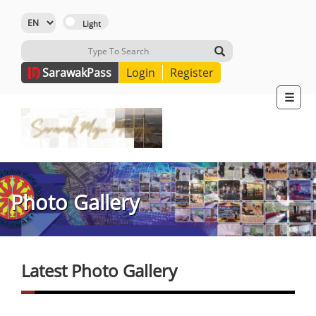
Sarawak
Pass
Login
Register
☰
Photo Gallery
Latest Photo Gallery