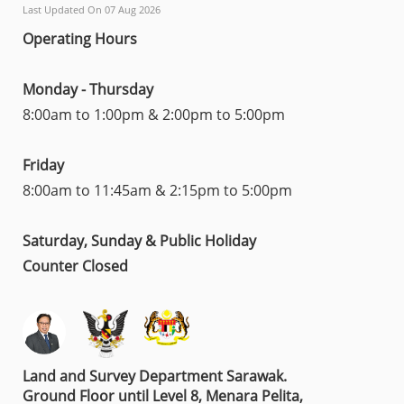
Last Updated On 07 Aug 2026
SARAWAK
Operating Hours
Monday - Thursday
8:00am to 1:00pm & 2:00pm to 5:00pm
Friday
8:00am to 11:45am & 2:15pm to 5:00pm
Saturday, Sunday & Public Holiday
Counter Closed
Land and Survey Department Sarawak.
Ground Floor until Level 8, Menara Pelita,