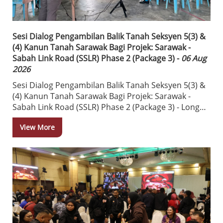
memperkenalkan inisiatif integriti jabatan secara
menyeluruh sebagai usaha memperkukuh budaya
integriti, meningkatkan kesedaran terhadap nilai-
nilai etika serta memupuk amalan tadbir urus yang
Sesi Dialog Pengambilan Balik Tanah Seksyen 5(3) &
baik dalam perkhidmatan.
(4) Kanun Tanah Sarawak Bagi Projek: Sarawak -
Sabah Link Road (SSLR) Phase 2 (Package 3) -
06 Aug
Sepanjang program, penceramah telah
2026
memberikan perkongsian berkaitan integriti yang
Sesi Dialog Pengambilan Balik Tanah Seksyen 5(3) &
memberi penekanan kepada kepentingan
(4) Kanun Tanah Sarawak Bagi Projek: Sarawak -
mengamalkan nilai-nilai integriti, akauntabiliti,
Sabah Link Road (SSLR) Phase 2 (Package 3) - Long
ketelusan dan profesionalisme dalam
Luping to Long Komap, Ba’Kelalan, Lawas - Revised
melaksanakan tugas seharian.
View More
Alignment At Long Semadoh & Long Tanid
Semoga program ini akan menjadi pemangkin
Tarikh: 04.08.2026 (Selasa)
kepada kakitangan Jabatan dalam urusan kerja dan
Masa: 03.00 petang
memberikan perkhidmatan terbaik kepada rakyat.
Tempat: Dewan Kampung Long Semadoh Rayeh,
Lawas
Sesi dialog dijalankan bagi memaklumkan kepada
Ketua Masyarakat, Ketua Kaum, penuntut dan